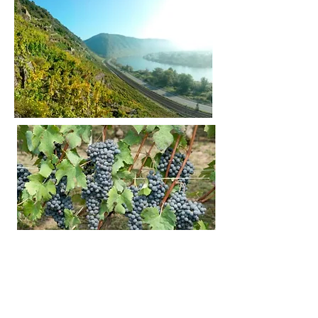
Schmitt,
Tobias
Feiden,
Petershof,
Goldatzel
Guido
Rivella,
Eraldo
Revelli,
Dirupi,
Soria
Bruno
Ønsker du å bestille på
nett?