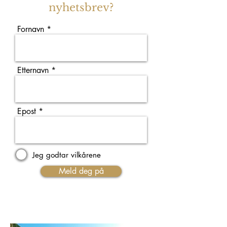
Heidi
nyhetsbrev?
Schröck
&
Fornavn
Söhne,
Hirsch,
Lackner
Tinnacher,
Etternavn
Weingut
Schauer
Weiser-
Künstler,
Staffelter
Epost
Hof
&
Jan
Klein,
Jeg godtar vilkårene
Fritz
Müller,
Meld deg på
K.H.
Schneider,
Willems-
Willems,
Materne
&