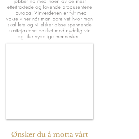
jobber nå med noen av de mest
ettertraktede og lovende produsentene
i Europa. Vinverdenen er fylt med
vakre viner når man bare vet hvor man
skal lete og vi elsker disse spennende
skattejaktene pakket med nydelig vin
og like nydelige mennesker.
Vinlisten
Pascal
Clement,
La
Manufacture
Benjamin
Laroche,
Champagne
Lemaire
Terres
Vivantes,
Domaine
Lucien
Tramier,
Cherrier
Ønsker du å motta vårt
Freres